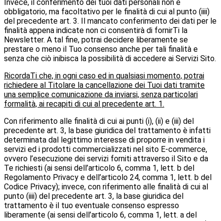
Invece, il conferimento dei tuoi dati personali non è
obbligatorio, ma facoltativo per le finalità di cui al punto (iiii)
del precedente art. 3. Il mancato conferimento dei dati per le
finalità appena indicate non ci consentirà di fornirTi la
Newsletter. A tal fine, potrai decidere liberamente se
prestare o meno il Tuo consenso anche per tali finalità e
senza che ciò inibisca la possibilità di accedere ai Servizi Sito.
RicordaTi che, in ogni caso ed in qualsiasi momento, potrai
richiedere al Titolare la cancellazione dei Tuoi dati tramite
una semplice comunicazione da inviarsi, senza particolari
formalità, ai recapiti di cui al precedente art. 1.
Con riferimento alle finalità di cui ai punti (i), (ii) e (iii) del
precedente art. 3, la base giuridica del trattamento è infatti
determinata dal legittimo interesse di proporre in vendita i
servizi ed i prodotti commercializzati nel sito E-commerce,
ovvero l’esecuzione dei servizi forniti attraverso il Sito e da
Te richiesti (ai sensi dell’articolo 6, comma 1, lett. b del
Regolamento Privacy e dell’articolo 24, comma 1, lett. b del
Codice Privacy); invece, con riferimento alle finalità di cui al
punto (iiii) del precedente art. 3, la base giuridica del
trattamento è il tuo eventuale consenso espresso
liberamente (ai sensi dell’articolo 6, comma 1, lett. a del