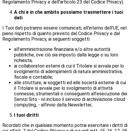
Regolamento Privacy e dell’articolo 23 del Codice Privacy).
A chi e in che ambito possiamo trasmettere i tuoi
dati
I Tuoi dati potranno essere comunicati, all’interno dell’UE, nel
pieno rispetto di quanto previsto dal Codice Privacy e dal
Regolamento Privacy, ai seguenti soggetti:
all’amministrazione finanziaria e/o altre autorità
pubbliche, ove ciò sia imposto dalla legge o su loro
richiesta;
ai collaboratori esterni di cui il Titolare si avvale per lo
svolgimento di adempimenti di natura amministrativa,
fiscale e contabile;
alle strutture, ai soggetti ed alle società esterne di cui
il Titolare si avvale per lo svolgimento di attività
connesse, strumentali o conseguenti all’esecuzione dei
Servizi Sito - ivi incluso il servizio di archiviazione cloud
computing, - all’invio della Newsletter;
I tuoi diritti
Ricordati che in qualsiasi momento potrai esercitare i diritti di
cui all’art. 7 del Codice Privacy e di cui agli artt. 15, 16, 17, 18,