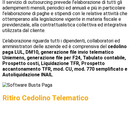
Il servizio di outsourcing prevede l’elaborazione di tutti gli
adempimenti mensili, periodici ed annuali e più in particolare
l’elaborazione di paghe e stipendi con le relative attività che
ottemperano alla legislazione vigente in materia fiscale e
previdenziale, alla contrattualistica collettiva ed integrativa
utilizzata dal cliente.
L’elaborazione riguarda tutti i dipendenti, collaboratori ed
amministratori delle aziende ed è comprensiva del
cedolino
paga LUL, DM10, generazione file invio telematico
Uniemens, generazione file per F24, Tabulato contabile,
Prospetto costi, Liquidazione TFR, Prospetto
accantonamento TFR, mod. CU, mod. 770 semplificato e
Autoliquidazione INAIL
.
Ritiro Cedolino Telematico
Dal 2012, il cedolino paga, con o senza la sezione presenze,
può essere aperto dal dipendente attraverso un suo
smartphone o tablet o pc piuttosto che da una postazione
fissa predisposta in azienda, è in formato pdf, può essere