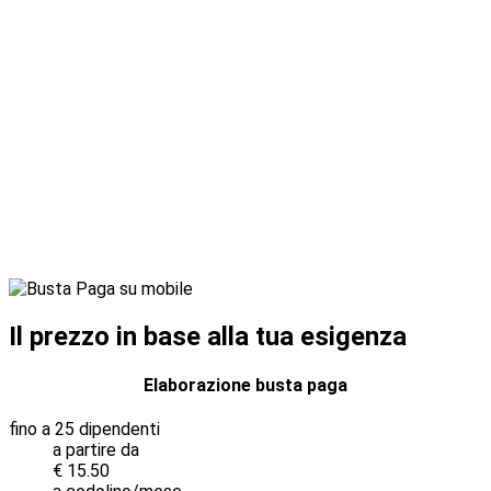
scaricato e/o stampato e rimane disponibile nell’area del
software opportunamente predisposta per eventuali
riaperture successive.
L’apertura del cedolino paga viene considerato come
“acquisizione”, viene quindi registrata la data e ora in
cui il dipendente effettua tale operazione per la prima
volta, relativamente ad ogni mensilità. Attraverso
un’area privata di accesso protetto e sicuro
sviluppato con tecnologia web, è consentita la
gestione della comunicazione aziendale al fine di
ottenere semplificazione, organizzazione e
razionalizzazione dei processi aziendali.
Il prezzo in base alla tua esigenza
Elaborazione busta paga
fino a 25 dipendenti
a partire da
€ 15.50